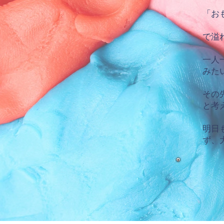
「お
で溢
​一
みた
その
と考
明日
ず、