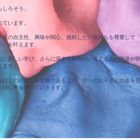
もしろそう」
れています。
人一人の自主性、興味や関心、挑戦したい気持ちを尊重して
い」を叶えます。
先に新しい学び、さらに深まる探究心、考える力の発達が
えます。
も行くのが楽しみな園であるよう、日々のお子さんの姿を
大切な声を聞いていきます。