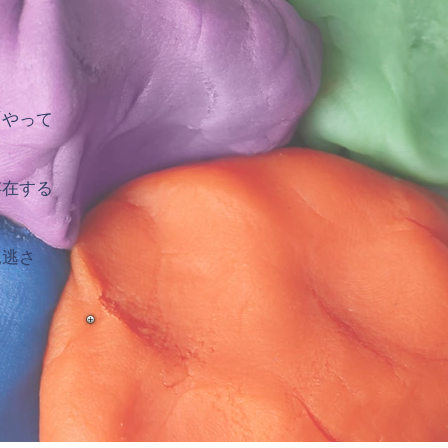
「やって
存在する
見逃さ