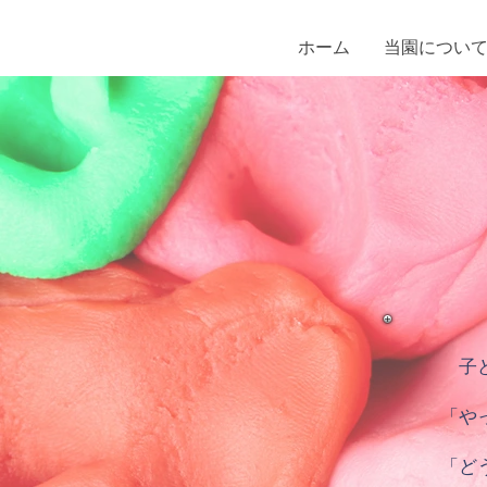
ホーム
当園につい
子ど
「や
「ど